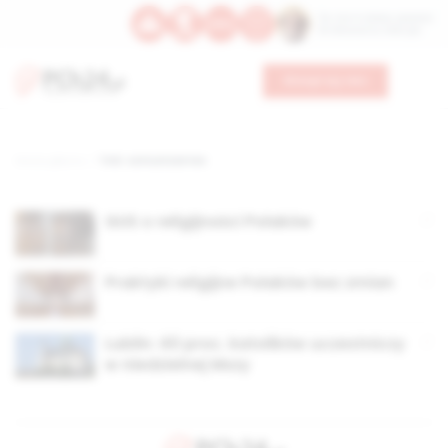
Św. Hormizdasa, papieża
Bł. Oktawiana, biskupa
Wesprzyj nas
Strona główna
TAG: comunicantes
GUS o religijności Polaków
Praktyki religijne Polaków bez zmian
Lublin: 40 proc. katolików uczestniczy
w niedzielnej Mszy