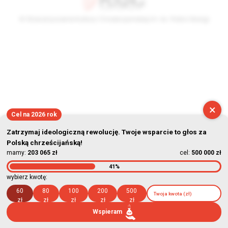
© Stowarzyszenie Kultury Chrześcijańskiej im. ks. Piotra Skargi
2026-08-06 09:20:25
×
Cel na 2026 rok
Zatrzymaj ideologiczną rewolucję. Twoje wsparcie to głos za
Polską chrześcijańską!
mamy:
203 065 zł
cel:
500 000 zł
41%
wybierz kwotę:
60
80
100
200
500
zł
zł
zł
zł
zł
Wspieram