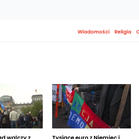
Wiadomości
Religia
O
ąd walczy z
Tysiące euro z Niemiec i