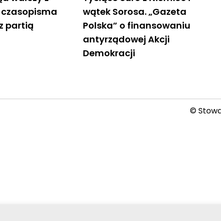
ł czasopisma
wątek Sorosa. „Gazeta
z partią
Polska” o finansowaniu
antyrządowej Akcji
Demokracji
© Stowar
2026-08-08