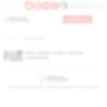
Św. Teresy Benedykty od Krzyża
Św. Kandydy Marii od Jezusa
Wesprzyj nas
Strona główna
TAG: Communio
Kard. Ouellet i Scola w obronie
małżeństwa
© Stowarzyszenie Kultury Chrześcijańskiej im. ks. Piotra Skargi
2026-08-09 06:09:20