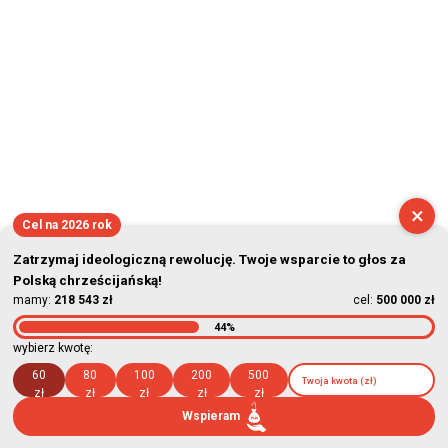
×
Cel na 2026 rok
Zatrzymaj ideologiczną rewolucję. Twoje wsparcie to głos za
Polską chrześcijańską!
mamy:
218 543 zł
cel:
500 000 zł
44%
wybierz kwotę:
60
80
100
200
500
zł
zł
zł
zł
zł
Wspieram