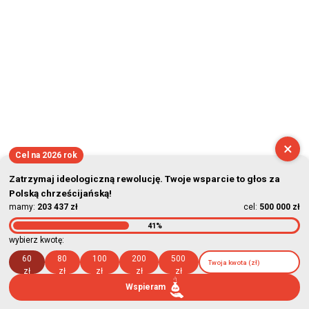
×
Cel na 2026 rok
Zatrzymaj ideologiczną rewolucję. Twoje wsparcie to głos za
Polską chrześcijańską!
mamy:
203 437 zł
cel:
500 000 zł
41%
wybierz kwotę:
60
80
100
200
500
zł
zł
zł
zł
zł
Wspieram