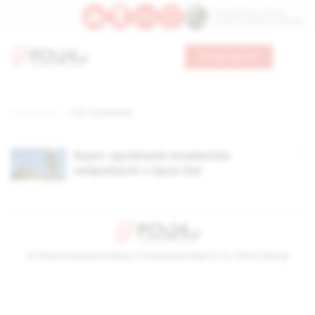
Św. Kajetana z Thieny
Bł. Edmunda Bojanowskiego
Wesprzyj nas
Strona główna
TAG: Colin Brady
Rzym: spotkanie studentów
związanych z Opus Dei
© Stowarzyszenie Kultury Chrześcijańskiej im. ks. Piotra Skargi
2026-08-07 04:32:19