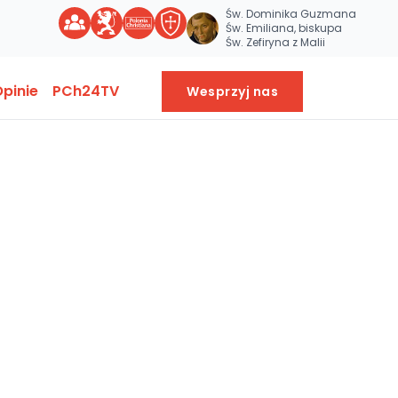
Św. Dominika Guzmana
Św. Emiliana, biskupa
Św. Zefiryna z Malii
pinie
PCh24TV
Wesprzyj nas