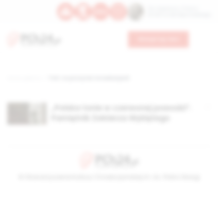
Św. Kajetana z Thieny
Bł. Edmunda Bojanowskiego
Wesprzyj nas
Strona główna
TAG: co poczytać na wakacjach
„Polska tonie w czerwonej powodzi”.
Pamiętnik Żołnierza Wyklętego
© Stowarzyszenie Kultury Chrześcijańskiej im. ks. Piotra Skargi
2026-08-07 11:57:04