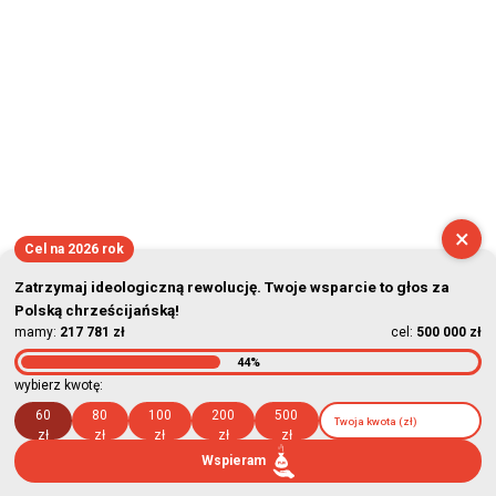
×
Cel na 2026 rok
Zatrzymaj ideologiczną rewolucję. Twoje wsparcie to głos za
Polską chrześcijańską!
mamy:
217 781 zł
cel:
500 000 zł
44%
wybierz kwotę:
60
80
100
200
500
zł
zł
zł
zł
zł
Wspieram