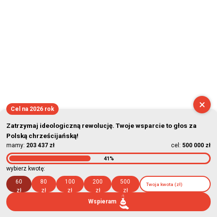
×
Cel na 2026 rok
Zatrzymaj ideologiczną rewolucję. Twoje wsparcie to głos za
Polską chrześcijańską!
mamy:
203 437 zł
cel:
500 000 zł
41%
wybierz kwotę:
60
80
100
200
500
zł
zł
zł
zł
zł
Wspieram