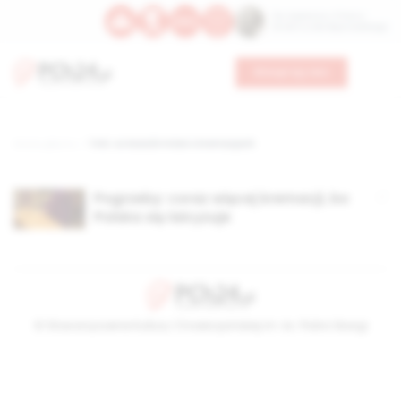
Św. Kajetana z Thieny
Bł. Edmunda Bojanowskiego
Wesprzyj nas
Strona główna
TAG: co Kościół mówi o kremacjach
Pogrzeby: coraz więcej kremacji, bo
Polska się laicyzuje
© Stowarzyszenie Kultury Chrześcijańskiej im. ks. Piotra Skargi
2026-08-07 01:28:59