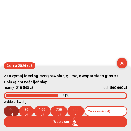
×
Cel na 2026 rok
Zatrzymaj ideologiczną rewolucję. Twoje wsparcie to głos za
Polską chrześcijańską!
mamy:
218 543 zł
cel:
500 000 zł
44%
wybierz kwotę:
60
80
100
200
500
zł
zł
zł
zł
zł
Wspieram