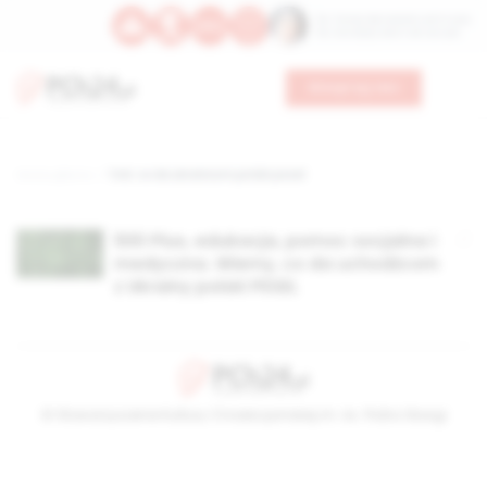
Św. Teresy Benedykty od Krzyża
Św. Kandydy Marii od Jezusa
Wesprzyj nas
Strona główna
TAG: co da ukraińcom polski pesel
500 Plus, edukacja, pomoc socjalna i
medyczna. Wiemy, co da uchodźcom
z Ukrainy polski PESEL
© Stowarzyszenie Kultury Chrześcijańskiej im. ks. Piotra Skargi
2026-08-09 01:08:04