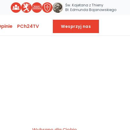
Św. Kajetana z Thieny
Bł. Edmunda Bojanowskiego
pinie
PCh24TV
Wesprzyj nas
Wybrane dla Ciebie