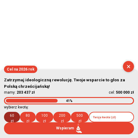
×
Cel na 2026 rok
Zatrzymaj ideologiczną rewolucję. Twoje wsparcie to głos za
Polską chrześcijańską!
mamy:
203 437 zł
cel:
500 000 zł
41%
wybierz kwotę:
60
80
100
200
500
zł
zł
zł
zł
zł
Wspieram