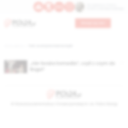
Św. Kajetana z Thieny
Bł. Edmunda Bojanowskiego
Wesprzyj nas
Strona główna
TAG: co artysta miał na myśli
„nie-boska komedia”, czyli z czym do
Boga?
© Stowarzyszenie Kultury Chrześcijańskiej im. ks. Piotra Skargi
2026-08-07 04:09:51