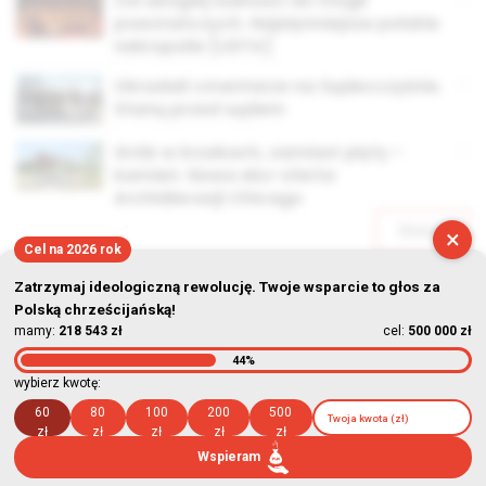
Od ubogiej ludności do mogił
powstańczych. Najsłynniejsze polskie
nekropolie [LISTA]
Okradali cmentarze na Sądecczyźnie.
Staną przed sądem
Grób w krzakach, zamiast płyty –
kamień. Nowa eko-oferta
Archidiecezji Chicago
Starsze
×
Cel na 2026 rok
Zatrzymaj ideologiczną rewolucję. Twoje wsparcie to głos za
Polską chrześcijańską!
mamy:
218 543 zł
cel:
500 000 zł
44%
© Stowarzyszenie Kultury Chrześcijańskiej im. ks. Piotra Skargi
wybierz kwotę:
2026-08-09 08:44:38
60
80
100
200
500
zł
zł
zł
zł
zł
Wspieram