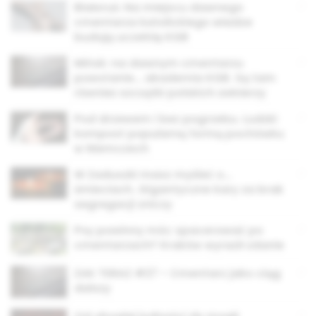
Białoruś: Na miejscu dawnego
cmentarza katolickiego władze
budują uczelnię KGB
Mińsk: na dawnym cmentarzu
powstanie… akademia KGB. Są tam
również szczątki polskich żołnierzy
Pod drzewem i bez pogrzebu. Ludzki
kompost popularną formą pochówku
w Niemczech
W Zaduszki masz myśleć o…
śmieciach. Gigantyczne kary za brak
segregacji zniczy
Psy powinny móc spacerować po
cmentarzach? Kraków wyraził zdanie
ŻAK TERAZ #27 – Cmentarz jako ciąg
dalszy