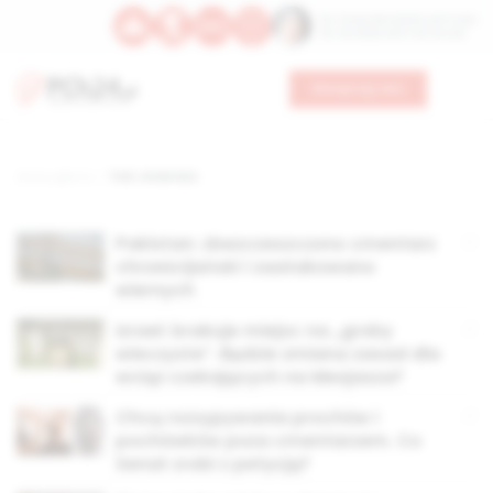
Św. Teresy Benedykty od Krzyża
Św. Kandydy Marii od Jezusa
Wesprzyj nas
Strona główna
TAG: cmentarz
Pakistan: zbezczeszczono cmentarz
chrześcijański i zaatakowano
wiernych
Izrael: brakuje miejsc na „groby
wieczyste”. Będzie zmiana zasad dla
wciąż czekających na Mesjasza?
Chcą rozsypywania prochów i
pochówków poza cmentarzem. Co
Senat zrobi z petycją?