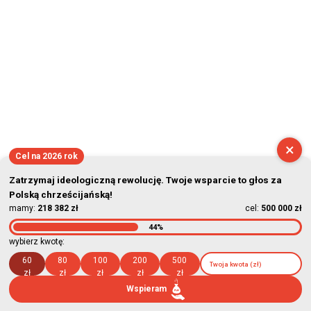
×
Cel na 2026 rok
Zatrzymaj ideologiczną rewolucję. Twoje wsparcie to głos za
Polską chrześcijańską!
mamy:
218 382 zł
cel:
500 000 zł
44%
wybierz kwotę:
60
80
100
200
500
zł
zł
zł
zł
zł
Wspieram