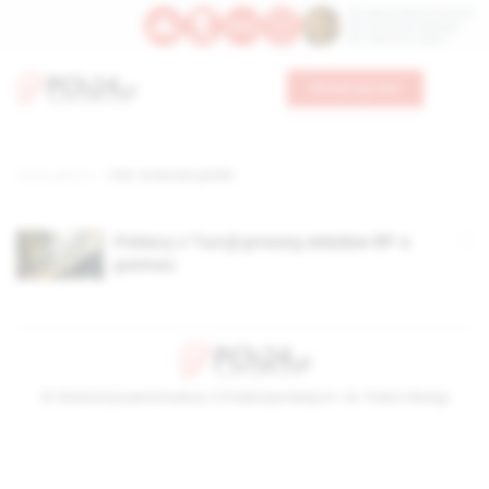
Św. Dominika Guzmana
Św. Emiliana, biskupa
Św. Zefiryna z Malii
Wesprzyj nas
Strona główna
TAG: cmentarz polski
Polacy z Turcji proszą władze RP o
pomoc
© Stowarzyszenie Kultury Chrześcijańskiej im. ks. Piotra Skargi
2026-08-08 03:47:26