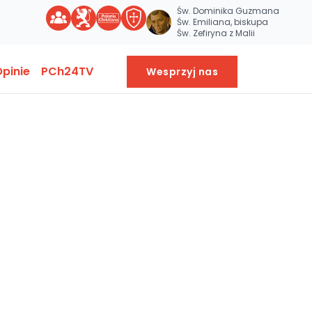
Św. Dominika Guzmana
Św. Emiliana, biskupa
Św. Zefiryna z Malii
pinie
PCh24TV
Wesprzyj nas