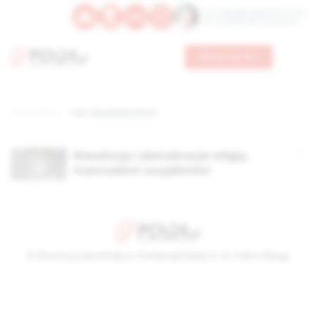
Św. Teresy Benedykty od Krzyża
Św. Kandydy Marii od Jezusa
Wesprzyj nas
Strona główna
TAG: Claude Bartolone
Rewolucja i demokracja religią
francuskich socjalistów!
© Stowarzyszenie Kultury Chrześcijańskiej im. ks. Piotra Skargi
2026-08-09 06:35:38