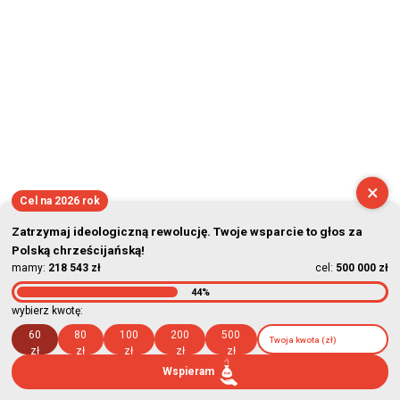
×
Cel na 2026 rok
Zatrzymaj ideologiczną rewolucję. Twoje wsparcie to głos za
Polską chrześcijańską!
mamy:
218 543 zł
cel:
500 000 zł
44%
wybierz kwotę:
60
80
100
200
500
zł
zł
zł
zł
zł
Wspieram