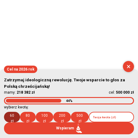
×
Cel na 2026 rok
Zatrzymaj ideologiczną rewolucję. Twoje wsparcie to głos za
Polską chrześcijańską!
mamy:
218 382 zł
cel:
500 000 zł
44%
wybierz kwotę:
60
80
100
200
500
zł
zł
zł
zł
zł
Wspieram