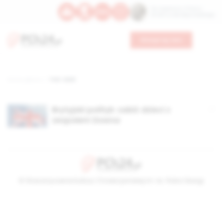
Św. Kajetana z Thieny
Bł. Edmunda Bojanowskiego
Wesprzyj nas
Strona główna
TAG: clark
Brytyjski polityk: zabić dzieci z
zespołem Downa
© Stowarzyszenie Kultury Chrześcijańskiej im. ks. Piotra Skargi
2026-08-07 20:53:13