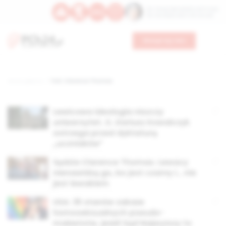
Św. Teresy Benedykty od Krzyża
Św. Kandydy Marii od Jezusa
Wesprzyj nas
Strona główna
TAG: Clarence Thomas
Lewicowa ideologia niszczy
uniwersytet. O. Dariusz Kowalczyk
ostrzega przed dyktaturą
„uczniaków”
Sędzia Clarence Thomas. Lewacy
nienawidzą go, bo jest czarny i… nie
jest lewakiem
USA: 35 stanów zakaże
homoseksualnych pseudo-
małżeństw, jeżeli Sąd Najwyższy to