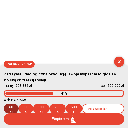
×
Cel na 2026 rok
Zatrzymaj ideologiczną rewolucję. Twoje wsparcie to głos za
Polską chrześcijańską!
mamy:
203 386 zł
cel:
500 000 zł
41%
wybierz kwotę:
60
80
100
200
500
zł
zł
zł
zł
zł
Wspieram