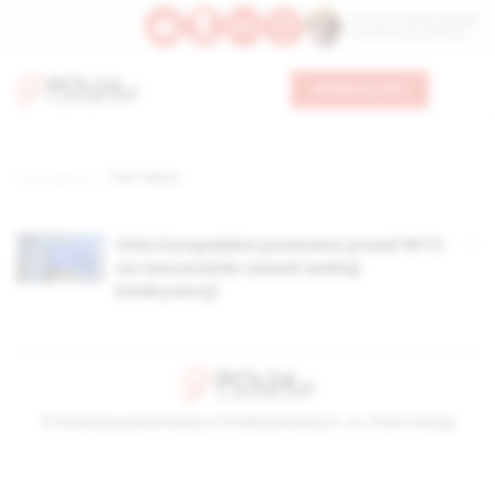
Św. Hormizdasa, papieża
Bł. Oktawiana, biskupa
Wesprzyj nas
Strona główna
TAG: clancy
Unia Europejska pozwana przed WTO
za naruszanie zasad wolnej
konkurencji
© Stowarzyszenie Kultury Chrześcijańskiej im. ks. Piotra Skargi
2026-08-06 19:39:27