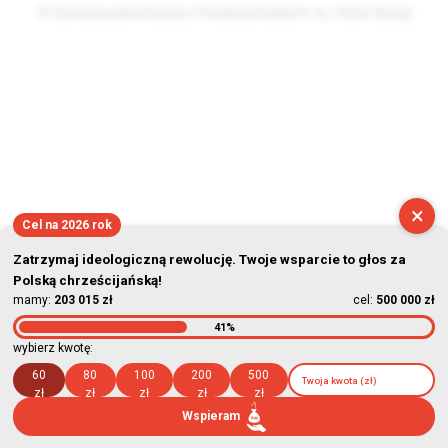
© Stowarzyszenie Kultury Chrześcijańskiej im. ks. Piotra Skargi
2026-08-06 00:47:31
×
Cel na 2026 rok
Zatrzymaj ideologiczną rewolucję. Twoje wsparcie to głos za
Polską chrześcijańską!
mamy:
203 015 zł
cel:
500 000 zł
41%
wybierz kwotę:
60
80
100
200
500
zł
zł
zł
zł
zł
Wspieram