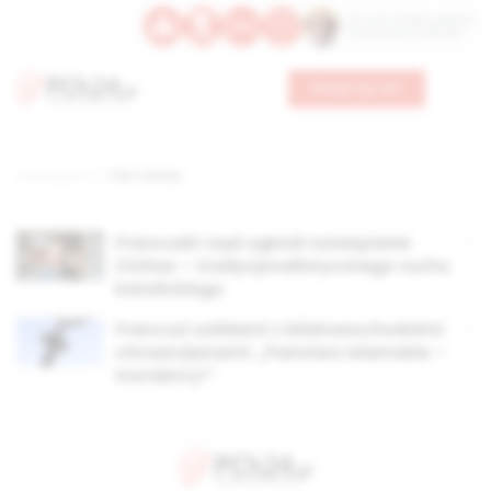
Św. Hormizdasa, papieża
Bł. Oktawiana, biskupa
Wesprzyj nas
Strona główna
TAG: Civitas
Francuski rząd ogłosił rozwiązanie
Civitas – tradycjonalistycznego ruchu
katolickiego
Francuzi solidarni z bliskowschodnimi
chrześcijanami: „Państwo Islamskie –
mordercy!”