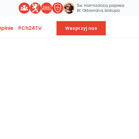
Św. Hormizdasa, papieża
Bł. Oktawiana, biskupa
pinie
PCh24TV
Wesprzyj nas