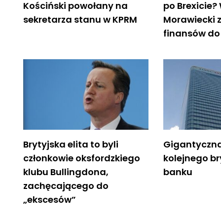
Kościński powołany na
po Brexicie?
sekretarza stanu w KPRM
Morawiecki 
finansów do
Brytyjska elita to byli
Gigantyczna
członkowie oksfordzkiego
kolejnego br
klubu Bullingdona,
banku
zachęcającego do
„ekscesów”