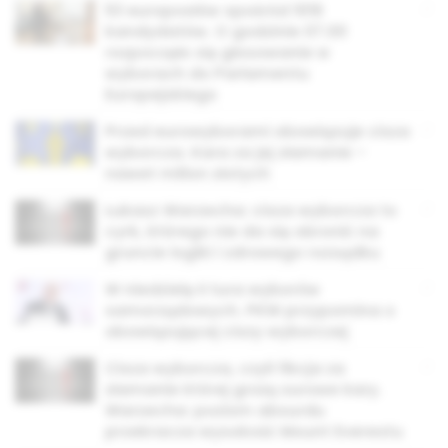
53 europosłów spośród 1019
kandydatów. O godzinie 07.00
rozpoczęło się głosowanie w
wyborach do Parlamentu
Europejskiego
Przed eurowyborami obowiązuje cisza
wyborcza. Kara za jej złamanie –
nawet milion złotych
Łukasz Warzecha: cisza wyborcza to
cyrk, którego nie da się obronić na
gruncie logiki i zdrowego rozsądku
W niedzielę II tura wyborów
samorządowych. PKW przypomina o
obowiązującej ciszy wyborczej
Cisza wyborcza, czyli fikcja za
złamanie której grożą surowe kary.
Warzecha: poziom absurdu
przekracza wysokość Mount Everestu