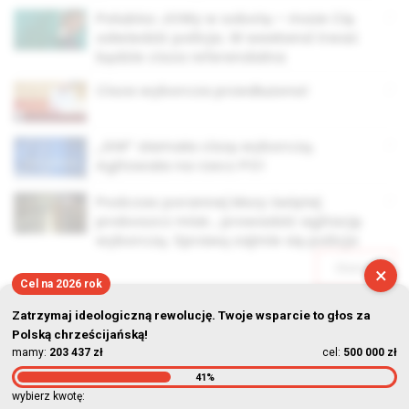
Polubisz JOWy w sobotę – może Cię
odwiedzić policja. W weekend trwać
będzie cisza referendalna
Cisza wyborcza przedłużona!
„GW” złamała ciszę wyborczą.
Agitowała na rzecz PO!
Podczas porannej Mszy świętej
proboszcz miał… prowadzić agitację
wyborczą. Sprawą zajmie się policja
Starsze
×
Cel na 2026 rok
Zatrzymaj ideologiczną rewolucję. Twoje wsparcie to głos za
Polską chrześcijańską!
mamy:
203 437 zł
cel:
500 000 zł
41%
© Stowarzyszenie Kultury Chrześcijańskiej im. ks. Piotra Skargi
wybierz kwotę: