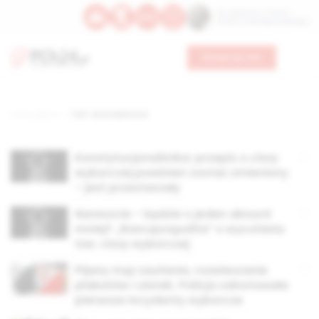
Św. Kajetana z Thieny
Bł. Edmunda Bojanowskiego
Wesprzyj nas
Strona główna
TAG: cisza wyborcza
Konstytucjonalistka: przepis o ciszy
wyborczej powinien zostać zmieniony
– jest przestarzały
Nareszcie – będzie o jeden absurd
mniej? „Rzeczpospolita” o wycofaniu
tzw. ciszy wyborczej
Pijany mąż zaufania, rozwieszanie
plakatów i ulotek. Policja odnotowała
pierwsze incydenty wyborcze