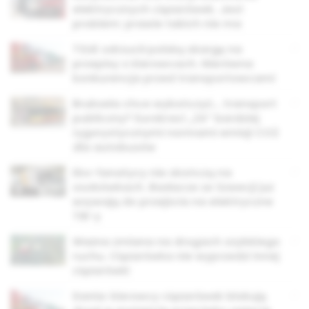
elektrycznych ciężarówek. Jest
problem: prawie takich nie ma
TSUE odrzucił polską skargę na
przepisy o kierowcach. Nierówna
konkurencja przed transportowcami
Bruksela chce wykończyć… transport
publiczny? Eurokraci „ZA” bardziej
rygorystycznymi normami emisji CO2
dla autobusów
Eko-fanatycy nie skończą na
osobówkach. Badacze ze Szwecji już
wzywają do przejścia na elektryczne
TIR-y
Ważna zmiana na drogach szybkiego
ruchu. Ciężarówka nie wyprzedzi innej
ciężarówki
Dania: kierowcy ciężarówek blokują