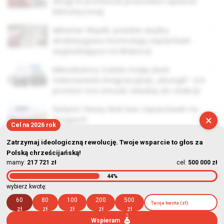
drogi w proteście przeciwko opłacie
klimatycznej
Minister Wąsik: polskie służby
drobiazgowo kontrolują ciężarówki
wyjeżdżające na Białoruś
Mieszkańcy Calais mają dość
tolerowania imigracyjnej „dżungli”. Ich
protest ma zmusić władzę do reakcji
Święta i Nowy Rok bez ciężarówek na
×
drogach
Cel na 2026 rok
Zatrzymaj ideologiczną rewolucję. Twoje wsparcie to głos za
Polską chrześcijańską!
mamy:
217 721 zł
cel:
500 000 zł
44%
© Stowarzyszenie Kultury Chrześcijańskiej im. ks. Piotra Skargi
wybierz kwotę:
2026-08-07 10:12:29
60
80
100
200
500
zł
zł
zł
zł
zł
Wspieram