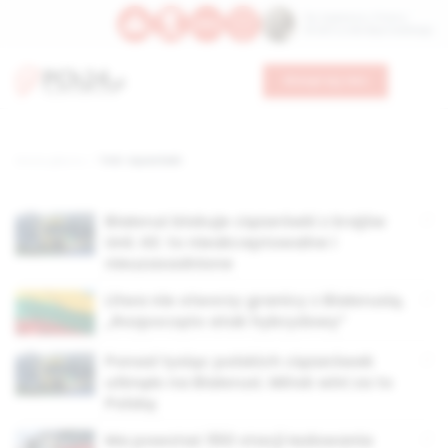
Św. Kajetana z Thieny
Bł. Edmunda Bojanowskiego
Wesprzyj nas
Strona główna
TAG: ciężarówki
Białoruś blokuje ciężarówki z krajów
Unii. KE: to nieakceptowalne i
nieuzasadnione
Litwa nie otworzy granicy z Białorusią.
„Rozpoczęto atak hybrydowy”
Ponad tysiąc polskich ciężarówek
utknęło na Białorusi. Mińsk wini za to
Polskę
Ma powstać 550 stacji ładowania