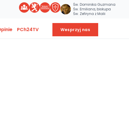
Św. Dominika Guzmana
Św. Emiliana, biskupa
Św. Zefiryna z Malii
pinie
PCh24TV
Wesprzyj nas