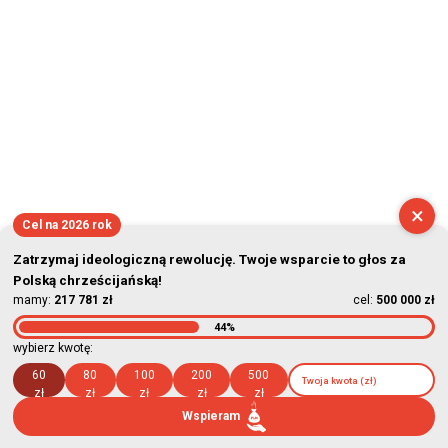
×
Cel na 2026 rok
Zatrzymaj ideologiczną rewolucję. Twoje wsparcie to głos za
Polską chrześcijańską!
mamy:
217 781 zł
cel:
500 000 zł
44%
wybierz kwotę:
60
80
100
200
500
zł
zł
zł
zł
zł
Wspieram