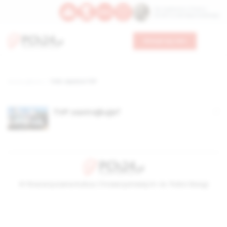
Św. Kajetana z Thieny
Bł. Edmunda Bojanowskiego
Wesprzyj nas
Strona główna
TAG: cięcia w TVP
TVP zastrajkuje?
© Stowarzyszenie Kultury Chrześcijańskiej im. ks. Piotra Skargi
2026-08-07 12:12:26