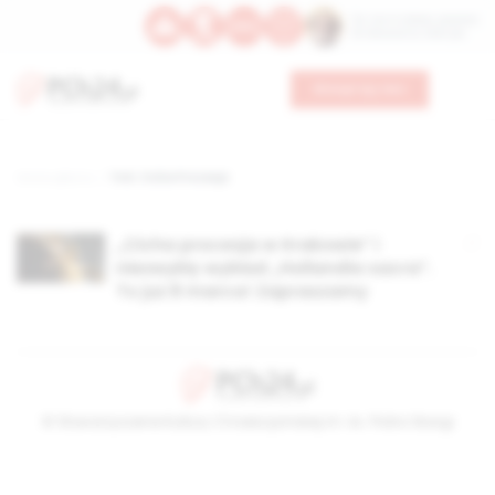
Św. Hormizdasa, papieża
Bł. Oktawiana, biskupa
Wesprzyj nas
Strona główna
TAG: Cicha Procesja
„Cicha procesja w Krakowie” i
niezwykły wykład „Hollandia sacra”.
To już 8 marca! Zapraszamy
© Stowarzyszenie Kultury Chrześcijańskiej im. ks. Piotra Skargi
2026-08-06 15:16:52