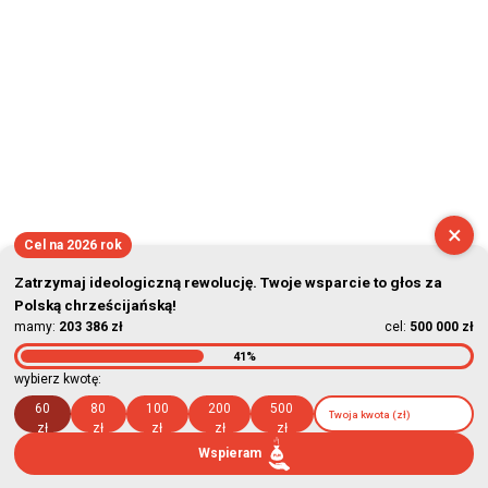
×
Cel na 2026 rok
Zatrzymaj ideologiczną rewolucję. Twoje wsparcie to głos za
Polską chrześcijańską!
mamy:
203 386 zł
cel:
500 000 zł
41%
wybierz kwotę:
60
80
100
200
500
zł
zł
zł
zł
zł
Wspieram