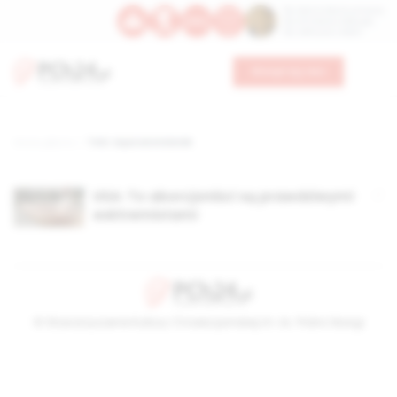
Św. Dominika Guzmana
Św. Emiliana, biskupa
Św. Zefiryna z Malii
Wesprzyj nas
Strona główna
TAG: ciąże anstolatek
USA: To aborcjoniści są prawdziwymi
esktremistami
© Stowarzyszenie Kultury Chrześcijańskiej im. ks. Piotra Skargi
2026-08-08 09:19:38