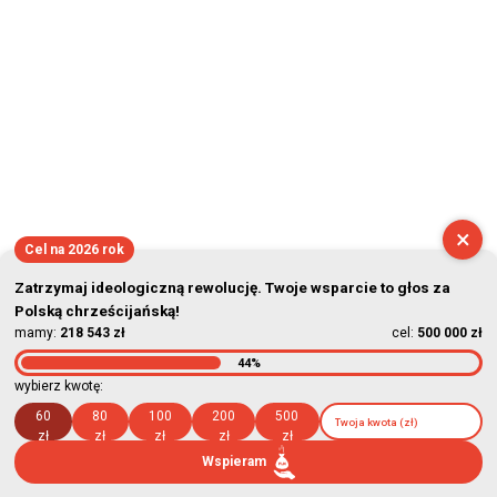
×
Cel na 2026 rok
Zatrzymaj ideologiczną rewolucję. Twoje wsparcie to głos za
Polską chrześcijańską!
mamy:
218 543 zł
cel:
500 000 zł
44%
wybierz kwotę:
60
80
100
200
500
zł
zł
zł
zł
zł
Wspieram