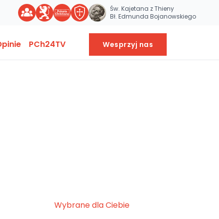
Św. Kajetana z Thieny
Bł. Edmunda Bojanowskiego
pinie
PCh24TV
Wesprzyj nas
Wybrane dla Ciebie