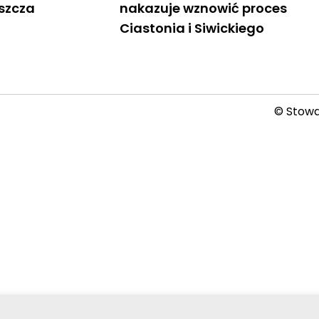
uszcza
nakazuje wznowić proces
Ciastonia i Siwickiego
© Stowar
2026-08-07 