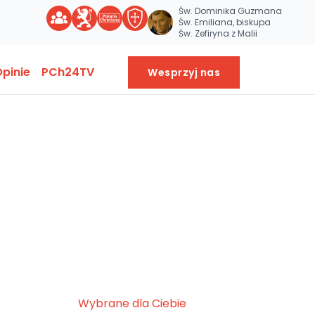
Św. Dominika Guzmana
Św. Emiliana, biskupa
Św. Zefiryna z Malii
pinie
PCh24TV
Wesprzyj nas
Wybrane dla Ciebie