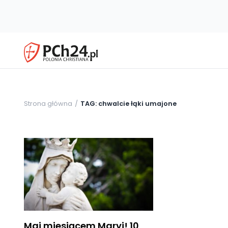
Strona główna
TAG: chwalcie łąki umajone
Maj miesiącem Maryi! 10