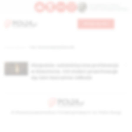
Św. Kajetana z Thieny
Bł. Edmunda Bojanowskiego
Wesprzyj nas
Strona główna
TAG: chusta świętej Weroniki
Hiszpania: satanistyczna profanacja
w klasztorze. Od stuleci przechowuje
się tam bezcenne relikwie
© Stowarzyszenie Kultury Chrześcijańskiej im. ks. Piotra Skargi
2026-08-07 10:43:26