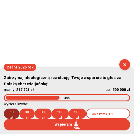
×
Cel na 2026 rok
Zatrzymaj ideologiczną rewolucję. Twoje wsparcie to głos za
Polską chrześcijańską!
mamy:
217 721 zł
cel:
500 000 zł
44%
wybierz kwotę:
60
80
100
200
500
zł
zł
zł
zł
zł
Wspieram