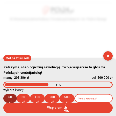
© Stowarzyszenie Kultury Chrześcijańskiej im. ks. Piotra Skargi
2026-08-06 19:21:14
×
Cel na 2026 rok
Zatrzymaj ideologiczną rewolucję. Twoje wsparcie to głos za
Polską chrześcijańską!
mamy:
203 386 zł
cel:
500 000 zł
41%
wybierz kwotę:
60
80
100
200
500
zł
zł
zł
zł
zł
Wspieram