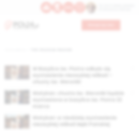
Św. Hormizdasa, papieża
Bł. Oktawiana, biskupa
Wesprzyj nas
Strona główna
TAG: chusta św. Weroniki
W Bazylice św. Piotra odbyło się
wystawienie niezwykłej relikwii –
chusty św. Weroniki
Watykan: chusta św. Weroniki będzie
wystawiona w bazylice św. Piotra 22
marca
Watykan: w niedzielę wystawienie
niezwykłej relikwii Męki Pańskiej