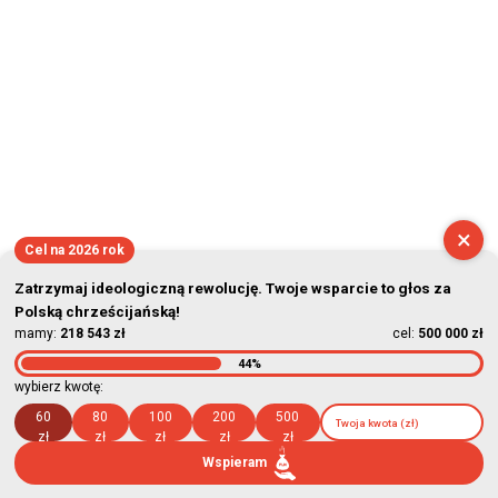
×
Cel na 2026 rok
Zatrzymaj ideologiczną rewolucję. Twoje wsparcie to głos za
Polską chrześcijańską!
mamy:
218 543 zł
cel:
500 000 zł
44%
wybierz kwotę:
60
80
100
200
500
zł
zł
zł
zł
zł
Wspieram