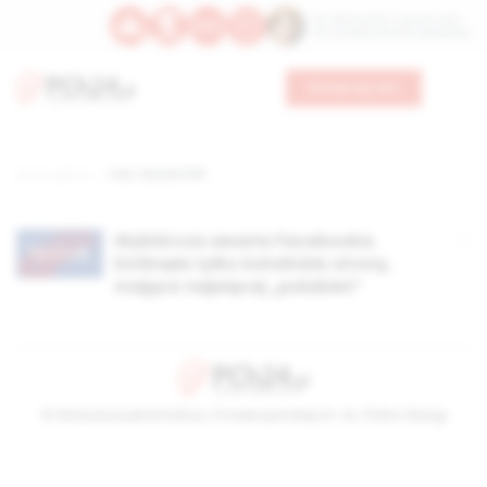
Św. Wawrzyńca, męczennika
Św. Amadeusza Portugalskiego
Wesprzyj nas
Strona główna
TAG: Church POP
Wybiórcza awaria Facebooka.
Dotknęła tylko katolickie strony,
mające najwięcej „polubień”
© Stowarzyszenie Kultury Chrześcijańskiej im. ks. Piotra Skargi
2026-08-10 02:16:01