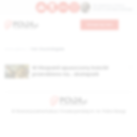
Św. Kajetana z Thieny
Bł. Edmunda Bojanowskiego
Wesprzyj nas
Strona główna
TAG: Church Brigade
W Hiszpanii opuszczony kościół
przerobiono na… skatepark
© Stowarzyszenie Kultury Chrześcijańskiej im. ks. Piotra Skargi
2026-08-07 23:22:37