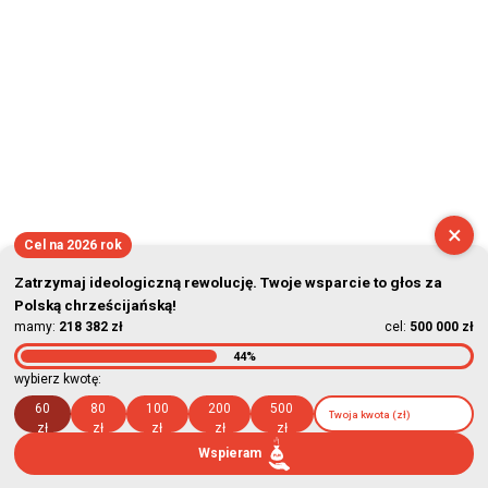
×
Cel na 2026 rok
Zatrzymaj ideologiczną rewolucję. Twoje wsparcie to głos za
Polską chrześcijańską!
mamy:
218 382 zł
cel:
500 000 zł
44%
wybierz kwotę:
60
80
100
200
500
zł
zł
zł
zł
zł
Wspieram