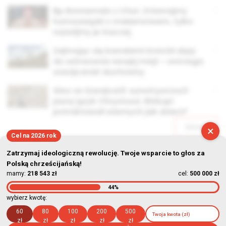
Bp Bonnemain z Chur: Zrównajmy
homozwiązki z małżeństwem, tylko
nazwijmy je inaczej
Zajmując się banałami Kościół dąży
do zatracenia swojej misji – ostrzega
szwajcarski duchowny
Głos ze Szwajcarii: synod porzucił
jasny język Chrystusa. Biskupi
potraktowali wiernych jak dzieci?
Starsze
×
Cel na 2026 rok
Zatrzymaj ideologiczną rewolucję. Twoje wsparcie to głos za
Polską chrześcijańską!
mamy:
218 543 zł
cel:
500 000 zł
44%
© Stowarzyszenie Kultury Chrześcijańskiej im. ks. Piotra Skargi
wybierz kwotę:
2026-08-09 12:54:12
60
80
100
200
500
zł
zł
zł
zł
zł