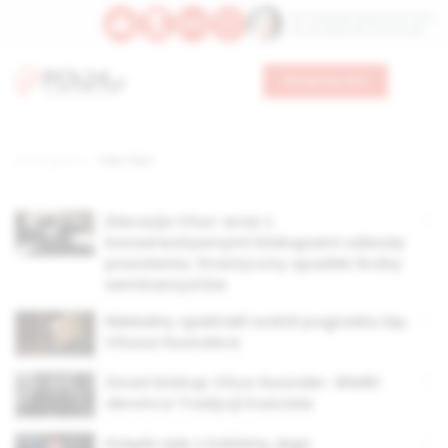
Św. Teresy Benedykty od Krzyża
Św. Kandydy Marii od Jezusa
Wesprzyj nas
Strona główna
TAG: Chur
Diecezja Chur: wraz z
konserwatywnymi biskupami odeszły
powołania. Drastyczny spadek liczby
seminarzystów
Nieładny spektakl wokół pogrzebu bp.
Vitusa Huondera
Zmarł biskup Vitus Huonder. Wielki
obrońca Tradycji Kościoła
Ksiądz żyje z kobietą, jego