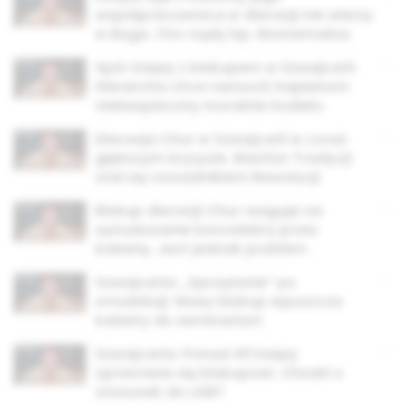
współpracownica w diecezji nie wierzy
w Boga. Oto rządy bp. Bonnemaina
Spór księży z biskupem w Szwajcarii.
Hierarcha chce narzucić kapłanom
niebezpieczny moralnie kodeks
Diecezja Chur w Szwajcarii w coraz
głębszym kryzysie. Bastion Tradycji
stał się rozsadnikiem Rewolucji
Biskup diecezji Chur reaguje na
symulowanie koncelebry przez
kobietę. Jest jednak problem
Szwajcaria: „Sprzątanie” po
ortodoksji. Nowy biskup wpuszcza
kobiety do seminarium
Szwajcaria: Ponad 40 księży
sprzeciwia się biskupowi. Chodzi o
stosunek do LGBT