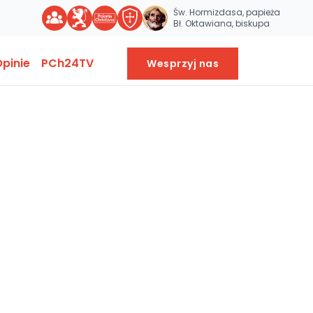
Św. Hormizdasa, papieża
Bł. Oktawiana, biskupa
pinie
PCh24TV
Wesprzyj nas