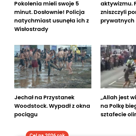
Pokolenia mieli swoje 5
aktywizmu. 
minut. Dosłownie! Policja
zniszczyli p
natychmiast usunęła ich z
prywatnyc
Wisłostrady
Jechał na Przystanek
„Allah jest w
Woodstock. Wypadł z okna
na Polkę bi
pociągu
sztafecie oli
Cel na 2026 rok