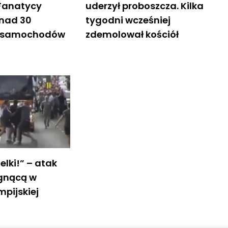
Fanatycy
uderzył proboszcza. Kilka
onad 30
tygodni wcześniej
h samochodów
zdemolował kościół
ielki!” – atak
egnącą w
mpijskiej