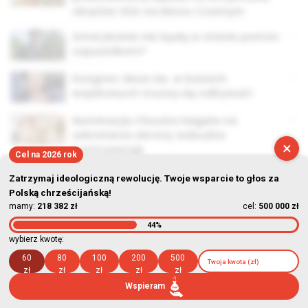
okrętów USA na Morzu Czarnym
Amerykanie nie będą w stanie pomóc
sojusznikom?
Kongres: Msze św. w bazach
wojskowych muszą się odbywać!
Nominacja Chucka Hagela na
sekretarza obrony wzbudza
×
kontrowersje
Cel na 2026 rok
Zatrzymaj ideologiczną rewolucję. Twoje wsparcie to głos za
Polską chrześcijańską!
mamy:
218 382 zł
cel:
500 000 zł
44%
© Stowarzyszenie Kultury Chrześcijańskiej im. ks. Piotra Skargi
wybierz kwotę:
2026-08-08 03:37:59
60
80
100
200
500
zł
zł
zł
zł
zł
Wspieram