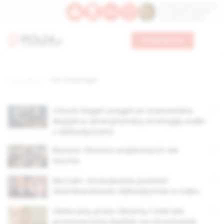
Św. Dominika Guzmana
Św. Emiliana, biskupa
Św. Zefiryna z Malii
Wesprzyj nas
Strona główna
TAG: Chuck Hagel
Chuck Hagel ustąpił ze stanowiska.
Wątpił w amerykańską strategię walki
z dżihadystami
Barack Obama wojskowych nie
słucha
McCain: Amerykanie powinni
zbombardować dżihadystów w Iraku
Obiecany przez Obamę 1 mld dol.
przeznaczony będzie na utrzymanie