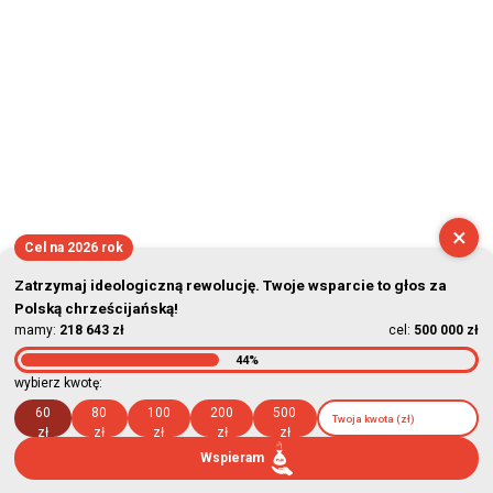
×
Cel na 2026 rok
Zatrzymaj ideologiczną rewolucję. Twoje wsparcie to głos za
Polską chrześcijańską!
mamy:
218 643 zł
cel:
500 000 zł
44%
wybierz kwotę:
60
80
100
200
500
zł
zł
zł
zł
zł
Wspieram