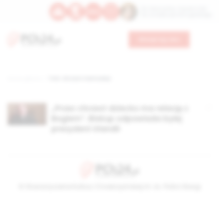
Św. Wawrzyńca, męczennika
Św. Amadeusza Portugalskiego
Wesprzyj nas
Strona główna
TAG: chrzest niemowląt
„Przez chrzest dziecko ma relację z
Bogiem”. Biskup odpowiada byłej
prezydent Irlandii
© Stowarzyszenie Kultury Chrześcijańskiej im. ks. Piotra Skargi
2026-08-10 10:23:31