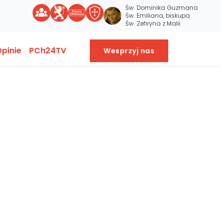
Św. Dominika Guzmana
Św. Emiliana, biskupa
Św. Zefiryna z Malii
pinie
PCh24TV
Wesprzyj nas