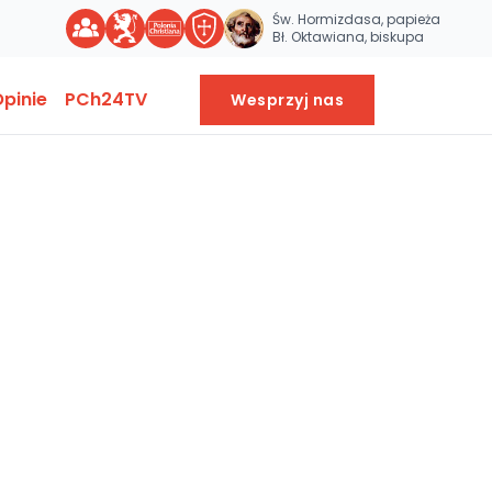
Św. Hormizdasa, papieża
Bł. Oktawiana, biskupa
pinie
PCh24TV
Wesprzyj nas