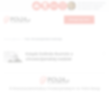
Św. Dominika Guzmana
Św. Emiliana, biskupa
Św. Zefiryna z Malii
Wesprzyj nas
Strona główna
TAG: chrześcijańska nadzieja
Ksiądz Dolindo Ruotolo o
chrześcijańskiej nadziei
© Stowarzyszenie Kultury Chrześcijańskiej im. ks. Piotra Skargi
2026-08-08 18:43:05