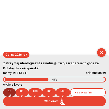
×
Cel na 2026 rok
Zatrzymaj ideologiczną rewolucję. Twoje wsparcie to głos za
Polską chrześcijańską!
mamy:
218 543 zł
cel:
500 000 zł
44%
wybierz kwotę:
60
80
100
200
500
zł
zł
zł
zł
zł
Wspieram