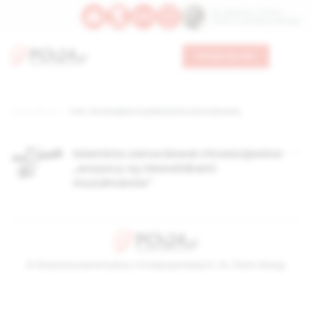
Św. Kajetana z Thieny
Bł. Edmunda Bojanowskiego
Wesprzyj nas
Strona główna
TAG: chrześcijanin w pakistanie zamordowany
Islamista zamordował chrześcijanina-
„wszyscy są niewolnikami
muzułmanów”
© Stowarzyszenie Kultury Chrześcijańskiej im. ks. Piotra Skargi
2026-08-07 07:27:40