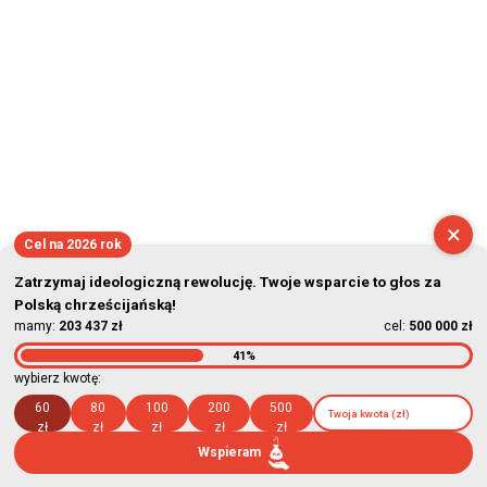
×
Cel na 2026 rok
Zatrzymaj ideologiczną rewolucję. Twoje wsparcie to głos za
Polską chrześcijańską!
mamy:
203 437 zł
cel:
500 000 zł
41%
wybierz kwotę:
60
80
100
200
500
zł
zł
zł
zł
zł
Wspieram