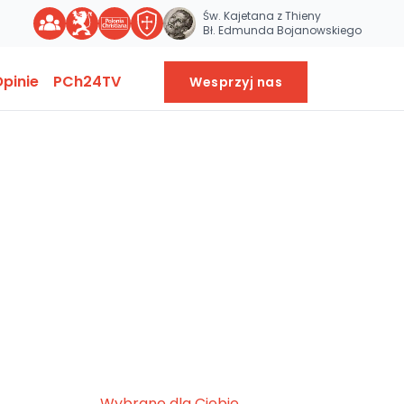
Św. Kajetana z Thieny
Bł. Edmunda Bojanowskiego
pinie
PCh24TV
Wesprzyj nas
Wybrane dla Ciebie