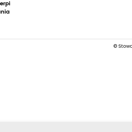
erpi
ania
© Stowar
2026-08-07 