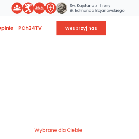
Św. Kajetana z Thieny
Bł. Edmunda Bojanowskiego
pinie
PCh24TV
Wesprzyj nas
Wybrane dla Ciebie