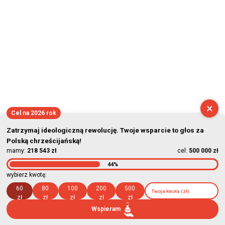
×
Cel na 2026 rok
Zatrzymaj ideologiczną rewolucję. Twoje wsparcie to głos za
Polską chrześcijańską!
mamy:
218 543 zł
cel:
500 000 zł
44%
wybierz kwotę:
60
80
100
200
500
zł
zł
zł
zł
zł
Wspieram