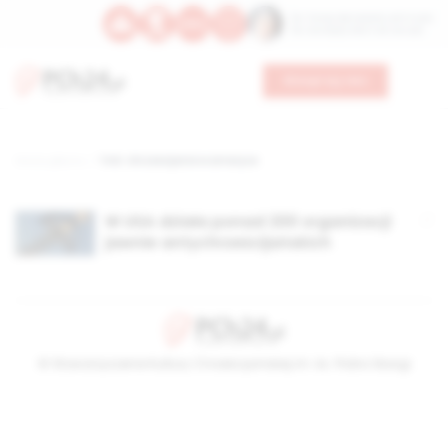
Św. Teresy Benedykty od Krzyża
Św. Kandydy Marii od Jezusa
Wesprzyj nas
Strona główna
TAG: chrześcijanie w ameryce
W USA działa ponad 200 organizacji
jawnie antychrześcijańskich
© Stowarzyszenie Kultury Chrześcijańskiej im. ks. Piotra Skargi
2026-08-09 06:40:56