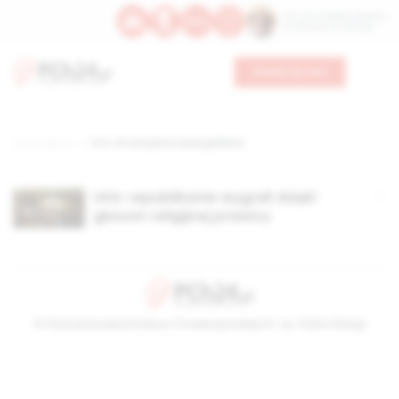
Św. Hormizdasa, papieża
Bł. Oktawiana, biskupa
Wesprzyj nas
Strona główna
TAG: chrześcijanie ewangelikalni
USA: republikanie wygrali dzięki
głosom religijnej prawicy
© Stowarzyszenie Kultury Chrześcijańskiej im. ks. Piotra Skargi
2026-08-06 14:36:37