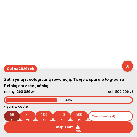
×
Cel na 2026 rok
Zatrzymaj ideologiczną rewolucję. Twoje wsparcie to głos za
Polską chrześcijańską!
mamy:
203 386 zł
cel:
500 000 zł
41%
wybierz kwotę:
60
80
100
200
500
zł
zł
zł
zł
zł
Wspieram