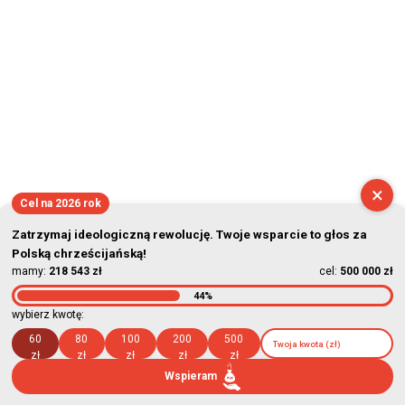
×
Cel na 2026 rok
Zatrzymaj ideologiczną rewolucję. Twoje wsparcie to głos za
Polską chrześcijańską!
mamy:
218 543 zł
cel:
500 000 zł
44%
wybierz kwotę:
60
80
100
200
500
zł
zł
zł
zł
zł
Wspieram