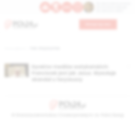
Św. Dominika Guzmana
Św. Emiliana, biskupa
Św. Zefiryna z Malii
Wesprzyj nas
Strona główna
TAG: Chrystus Pan
Dyrektor mediów watykańskich:
Franciszek jest jak Jezus. Wywołuje
skandal u faryzeuszy
© Stowarzyszenie Kultury Chrześcijańskiej im. ks. Piotra Skargi
2026-08-08 09:55:50