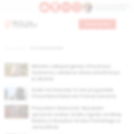
Św. Hormizdasa, papieża
Bł. Oktawiana, biskupa
Wesprzyj nas
Strona główna
TAG: chrystianofobia
Młotem odłupał głowę Chrystusa.
Żydowscy żołnierze zbezcześcili krzyż
w Libanie
Ataki na kościoły to nie przypadek.
Chrystianofobia we Francji narasta
Prezydent Nawrocki: Wyrażam
sprzeciw wobec braku zgody na Mszę
Świętą w Bazylice Grobu Pańskiego w
Jerozolimie