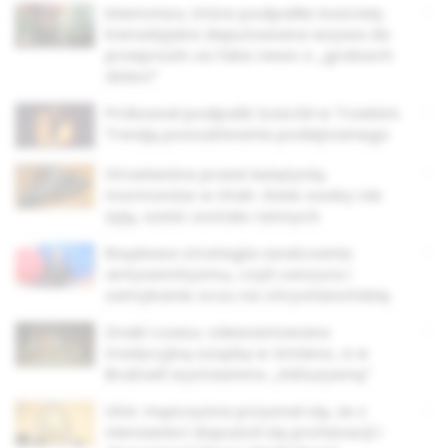
Kłamstwo, które podpaliło kościoły.
Kanadyjska deputowana wzywa do
przeprosin za fake news o „grobach
dzieci”
Próbował podpalić kościół w Trzebini.
Trwają poszukiwania podejrzanego
Strzelanina przed świątynią
mormonów w Utah. Dwie osoby nie
żyją, sześć zostało rannych
Rządowa strategia zwalczania
antysemityzmu, czyli cenzura i
zamykanie oczu na chrystianofobię
Znaki czasu: zdewastowano
tradycyjną szopkę w Amiens, a w
Brukseli wystawiono „inkluzywną”
USA: mężczyzna przyznał się, że z
nienawiści dopuścił się profanacji i