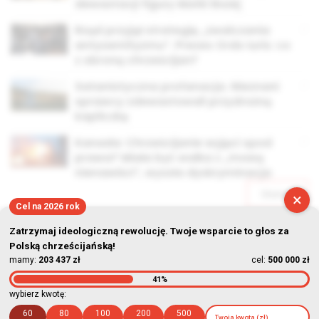
dewastacji figury Matki Bożej
Rząd przyjął strategię „zwalczania
antysemityzmu”. Prezes Ordo Iuris: co
z obroną chrześcijan?
Satanistyczna profanacja. Nieznani
sprawcy zdewastowali przydrożną
kapliczkę
Kanada: Chrześcijanie wyjęci spod
prawa? Miała być walka z „mową
nienawiści”, wyszła dyskryminacja
Starsze
×
Cel na 2026 rok
Zatrzymaj ideologiczną rewolucję. Twoje wsparcie to głos za
Polską chrześcijańską!
mamy:
203 437 zł
cel:
500 000 zł
41%
© Stowarzyszenie Kultury Chrześcijańskiej im. ks. Piotra Skargi
wybierz kwotę:
2026-08-06 22:27:31
60
80
100
200
500