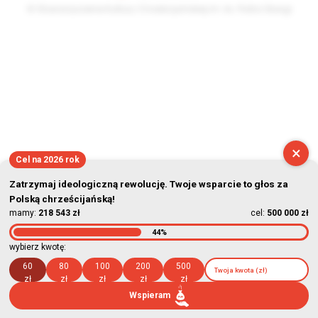
© Stowarzyszenie Kultury Chrześcijańskiej im. ks. Piotra Skargi
2026-08-08 08:12:52
×
Cel na 2026 rok
Zatrzymaj ideologiczną rewolucję. Twoje wsparcie to głos za
Polską chrześcijańską!
mamy:
218 543 zł
cel:
500 000 zł
44%
wybierz kwotę:
60
80
100
200
500
zł
zł
zł
zł
zł
Wspieram