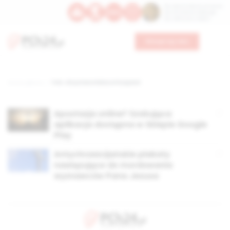
Św. Dominika Guzmana
Św. Emiliana, biskupa
Św. Zefiryna z Malii
Wesprzyj nas
Strona główna
TAG: chrystianofobia w hiszpanii
Apostazja online? Szokująca
aplikacja dostępna w Sklepie Google
Play
Antychrześcijańskie plakaty
nawiązujące do mordowania
wyznawców Pana Jezusa