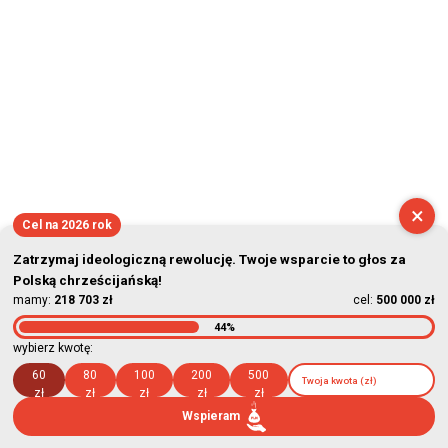
×
Cel na 2026 rok
Zatrzymaj ideologiczną rewolucję. Twoje wsparcie to głos za
Polską chrześcijańską!
mamy:
218 703 zł
cel:
500 000 zł
44%
wybierz kwotę:
60
80
100
200
500
zł
zł
zł
zł
zł
Wspieram