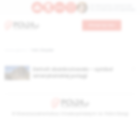
Św. Wawrzyńca, męczennika
Św. Amadeusza Portugalskiego
Wesprzyj nas
Strona główna
TAG: Chrysler
Detroit zbankrutowało – symbol
amerykańskiej potęgi
© Stowarzyszenie Kultury Chrześcijańskiej im. ks. Piotra Skargi
2026-08-10 20:24:12