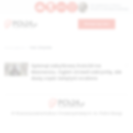
Św. Kajetana z Thieny
Bł. Edmunda Bojanowskiego
Wesprzyj nas
Strona główna
TAG: Chrynów
Spłonął zabytkowy Kościół na
Mazowszu. Ogień strawił zakrystię, ale
dużą część świątyni ocalono
© Stowarzyszenie Kultury Chrześcijańskiej im. ks. Piotra Skargi
2026-08-07 01:49:44