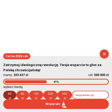
×
Cel na 2026 rok
Zatrzymaj ideologiczną rewolucję. Twoje wsparcie to głos za
Polską chrześcijańską!
mamy:
203 437 zł
cel:
500 000 zł
41%
wybierz kwotę:
60
80
100
200
500
zł
zł
zł
zł
zł
Wspieram