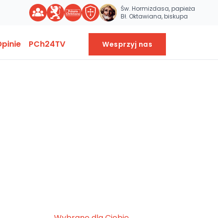
Św. Hormizdasa, papieża
Bł. Oktawiana, biskupa
pinie
PCh24TV
Wesprzyj nas
Wybrane dla Ciebie