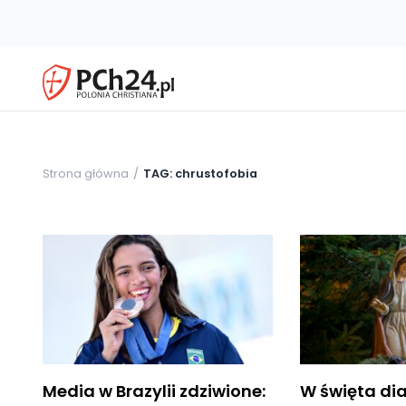
Strona główna
TAG: chrustofobia
Media w Brazylii zdziwione:
W święta dia