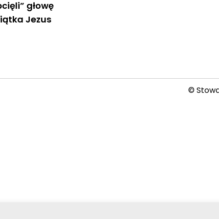
cięli” głowę
ciątka Jezus
© Stowar
2026-08-06