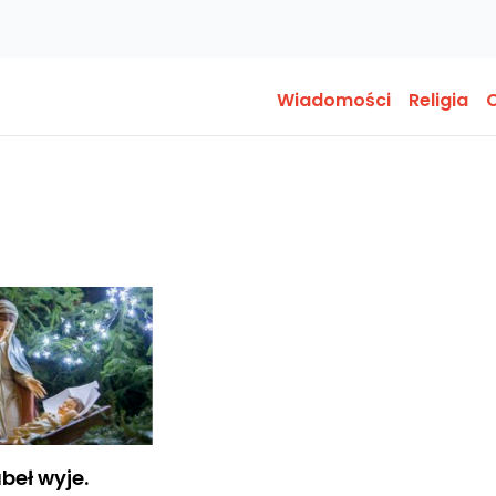
Wiadomości
Religia
O
beł wyje.