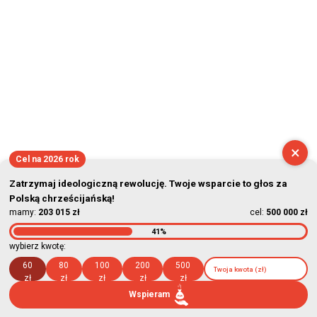
×
Cel na 2026 rok
Zatrzymaj ideologiczną rewolucję. Twoje wsparcie to głos za
Polską chrześcijańską!
mamy:
203 015 zł
cel:
500 000 zł
41%
wybierz kwotę:
60
80
100
200
500
zł
zł
zł
zł
zł
Wspieram