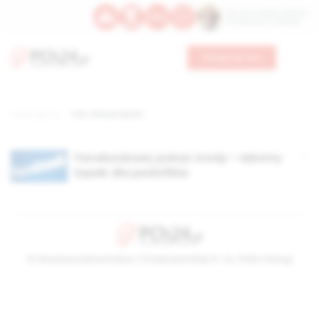
Św. Hormizdasa, papieża
Bł. Oktawiana, biskupa
Wesprzyj nas
Strona główna
TAG: chronić dzieci
Facebookowy pokaz mody – łakomy
kąsek dla pedofilów
© Stowarzyszenie Kultury Chrześcijańskiej im. ks. Piotra Skargi
2026-08-06 03:54:28